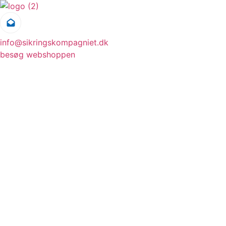
Videre
til
indhold
info@sikringskompagniet.dk
besøg webshoppen