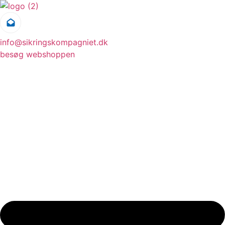
Videre
til
indhold
info@sikringskompagniet.dk
besøg webshoppen