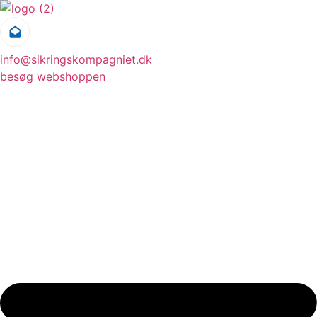
Videre
til
indhold
info@sikringskompagniet.dk
besøg webshoppen