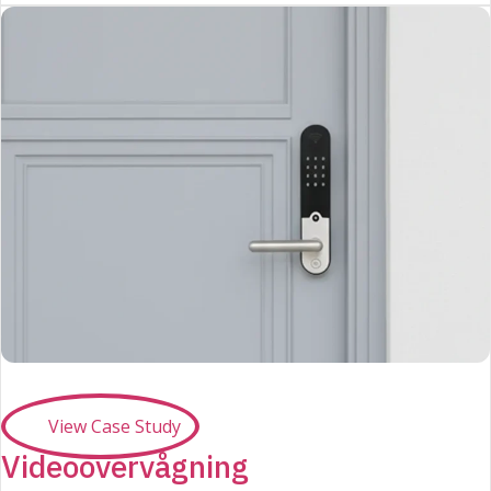
View Case Study
Videoovervågning