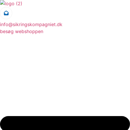
Videre
til
indhold
info@sikringskompagniet.dk
besøg webshoppen